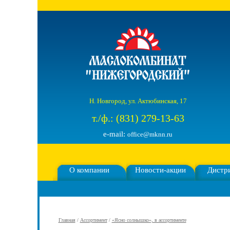
Н. Новгород, ул. Актюбинская, 17
т./ф.: (831) 279-13-63
e-mail:
office@mknn.ru
О компании
Новости-акции
Дистр
Главная
/
Ассортимент
/
«Ясно солнышко», в ассортименте