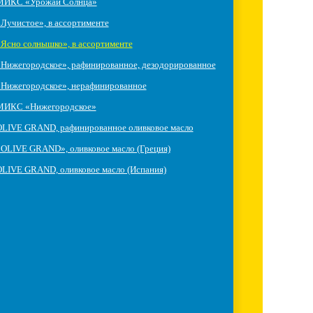
МИКС «Урожай Солнца»
Лучистое», в ассортименте
Ясно солнышко», в ассортименте
Нижегородское», рафинированное, дезодорированное
«Нижегородское», нерафинированное
МИКС «Нижегородское»
OLIVE GRAND, рафинированное оливковое масло
OLIVE GRAND», оливковое масло (Греция)
LIVE GRAND, оливковое масло (Испания)