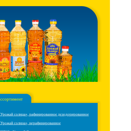
ссортимент
Урожай солнца», рафинированное дезодорированное
Урожай солнца», нерафинированное