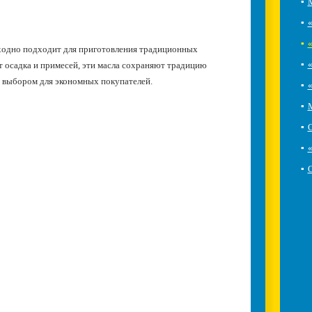
▪
▪
«
▪
«
ходно подходит для приготовления традиционных
▪
«
 осадка и примесей, эти масла сохраняют традицию
м выбором для экономных покупателей.
▪
▪
▪
▪
«
▪
O
ки