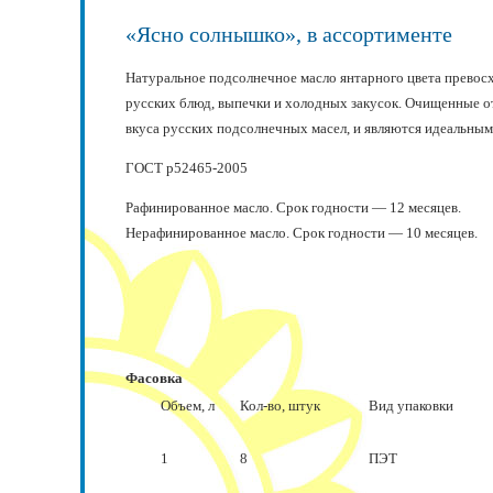
«Ясно солнышко», в ассортименте
Натуральное подсолнечное масло янтарного цвета превос
русских блюд, выпечки и холодных закусок. Очищенные от
вкуса русских подсолнечных масел, и являются идеальны
ГОСТ р52465-2005
Рафинированное масло. Срок годности — 12 месяцев.
Нерафинированное масло. Срок годности — 10 месяцев.
Фасовка
Объем, л
Кол-во, штук
Вид упаков
1
8
ПЭТ