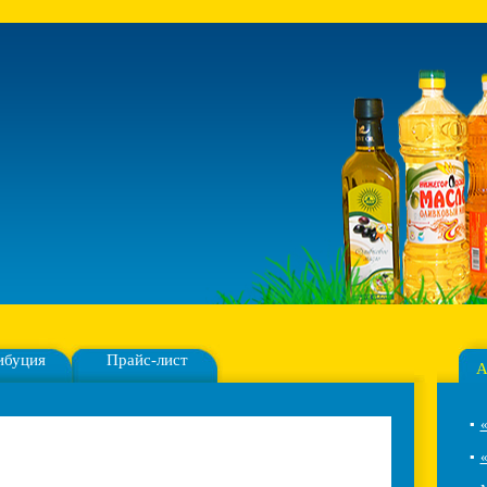
ибуция
Прайс-лист
А
▪
«
▪
«